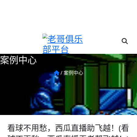
欢迎来到我们(老哥俱乐部(中国)官网 - J9俱乐部老哥交流
社区)公司!
案例中心
/
案例中心
看球不用愁，西瓜直播助飞越！(看